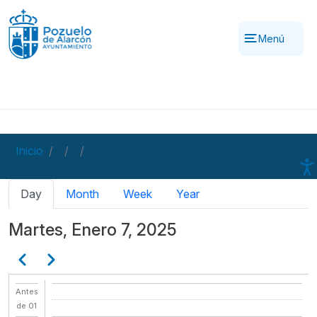
Pasar al contenido principal
Menú
Inicio
Solapas principales
Day
Month
Week
Year
Martes, Enero 7, 2025
Paginación
Anterior
Siguiente
Antes
de 01