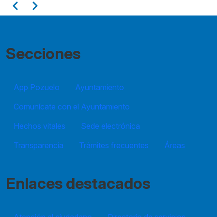
Paginación
Anterior
Siguiente
11
12
Secciones
13
14
App Pozuelo
Ayuntamiento
Comunícate con el Ayuntamiento
15
Hechos vitales
Sede electrónica
16
Transparencia
Trámites frecuentes
Áreas
17
18
Enlaces destacados
19