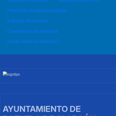
Atención al ciudadano
Directorio de servicios
20
Protección de datos personales
21
Boletines electrónicos
22
Canal interno de denuncias
23
Fondos Next Generation EU
Imagen
AYUNTAMIENTO DE