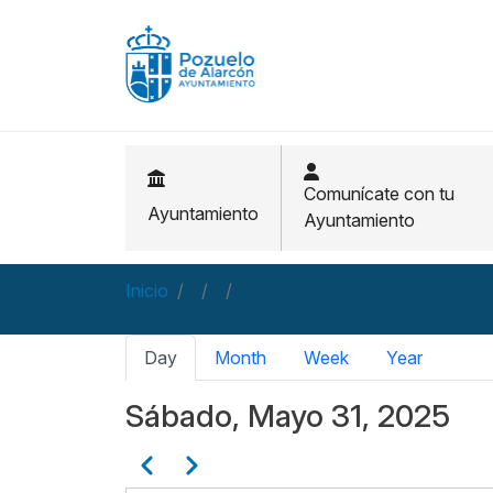
Pasar al contenido principal
Comunícate con tu
Ayuntamiento
Ayuntamiento
Inicio
Solapas principales
Day
Month
Week
Year
Sábado, Mayo 31, 2025
Paginación
Anterior
Siguiente