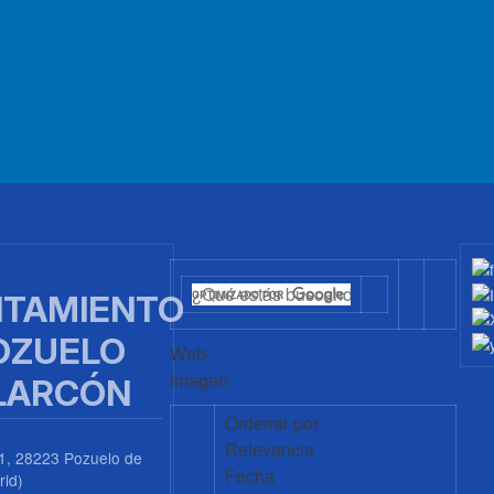
TAMIENTO
OZUELO
Web
Imagen
LARCÓN
Ordenar por
Relevancia
1, 28223 Pozuelo de
Fecha
rid)