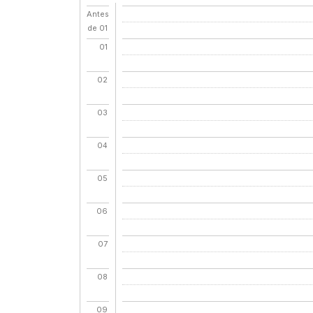
Antes
de 01
01
02
03
04
05
06
07
08
09