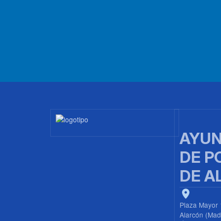
19
20
21
22
23
Imagen
AYUN
DE P
DE A
Plaza Mayor 
Alarcón (Mad