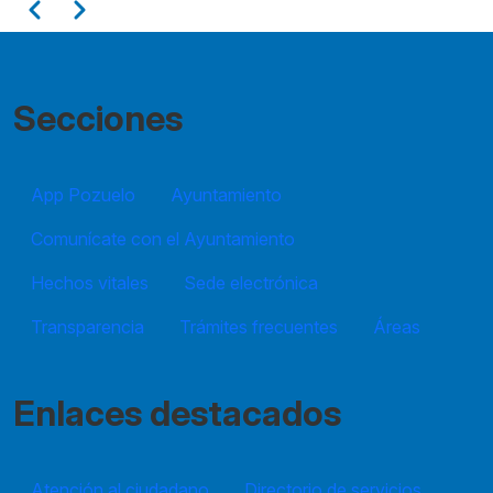
Paginación
Anterior
Siguiente
11
12
Secciones
13
App Pozuelo
14
Ayuntamiento
Comunícate con el Ayuntamiento
15
Hechos vitales
Sede electrónica
16
Transparencia
Trámites frecuentes
Áreas
17
18
Enlaces destacados
19
Atención al ciudadano
Directorio de servicios