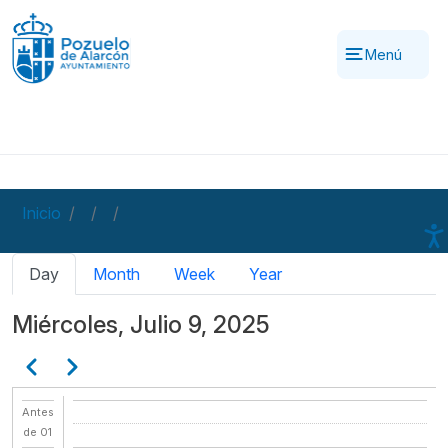
Pasar al contenido principal
Menú
Inicio
Solapas principales
Day
Month
Week
Year
Miércoles, Julio 9, 2025
Paginación
Anterior
Siguiente
Antes
de 01