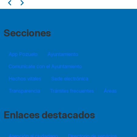
Paginación
Anterior
Siguiente
11
12
Secciones
13
App Pozuelo
14
Ayuntamiento
Comunícate con el Ayuntamiento
15
Hechos vitales
Sede electrónica
16
Transparencia
Trámites frecuentes
Áreas
17
18
Enlaces destacados
19
Atención al ciudadano
Directorio de servicios