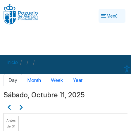
Pasar al contenido principal
Menú
Inicio
Solapas principales
Day
Month
Week
Year
Sábado, Octubre 11, 2025
Paginación
Anterior
Siguiente
Antes
de 01