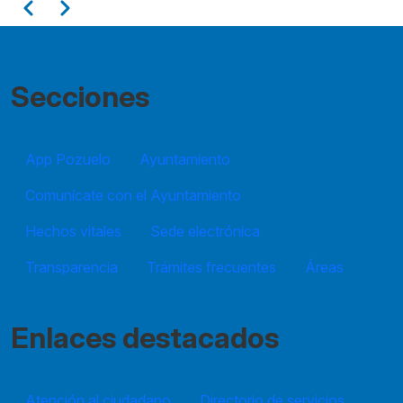
Paginación
Anterior
Siguiente
11
12
Secciones
13
App Pozuelo
14
Ayuntamiento
Comunícate con el Ayuntamiento
15
Hechos vitales
Sede electrónica
16
Transparencia
Trámites frecuentes
Áreas
17
18
Enlaces destacados
19
Atención al ciudadano
Directorio de servicios