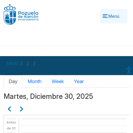
Pasar al contenido principal
Menú
Inicio
Solapas principales
Day
Month
Week
Year
Martes, Diciembre 30, 2025
Paginación
Anterior
Siguiente
Antes
de 01