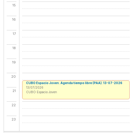
15
16
17
18
19
20
CUBO Espacio Joven. Agenda tiempo libre (PAA). 13-07-2026
13/07/2026
21
CUBO Espacio Joven
22
23