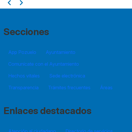
Paginación
Anterior
Siguiente
Secciones
App Pozuelo
Ayuntamiento
Comunícate con el Ayuntamiento
Hechos vitales
Sede electrónica
Transparencia
Trámites frecuentes
Áreas
Enlaces destacados
Atención al ciudadano
Directorio de servicios