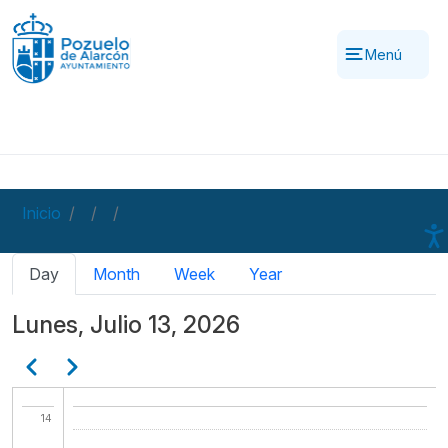
Pasar al contenido principal
06
Menú
07
08
09
Inicio
10
Solapas principales
Day
Month
Week
Year
11
Lunes, Julio 13, 2026
12
Paginación
Anterior
Siguiente
13
14