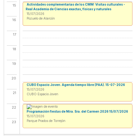
Actividades complementarias de los CMM: Visitas culturales -
Actividades complementarias de los CMM: Visitas culturales -
15
Casa Museo Lope de Vega
Real Academia de Ciencias exactas, físicas y naturales
15/07/2026
15/07/2026
Pozuelo de Alarcón
Pozuelo de Alarcón
16
17
18
19
20
CUBO Espacio Joven. Agenda tiempo libre (PAA). 15-07-2026
15/07/2026
21
CUBO Espacio Joven
22
Programación fiestas de Ntra. Sra. del Carmen 2026 15/07/2026
15/07/2026
Parque Prados de Torrejón
23