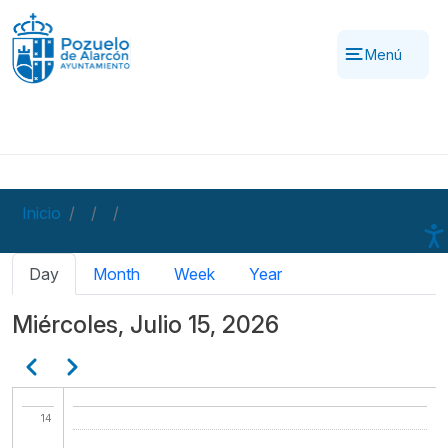
Pasar al contenido principal
06
Menú
07
08
09
Inicio
10
Solapas principales
Day
Month
Week
Year
11
Miércoles, Julio 15, 2026
12
Paginación
Anterior
Siguiente
13
14