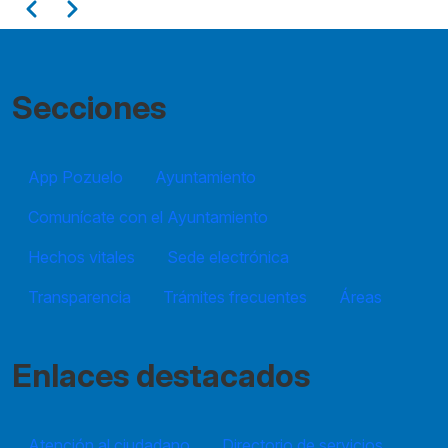
Paginación
Anterior
Siguiente
Secciones
App Pozuelo
Ayuntamiento
Comunícate con el Ayuntamiento
Hechos vitales
Sede electrónica
Transparencia
Trámites frecuentes
Áreas
Enlaces destacados
Atención al ciudadano
Directorio de servicios