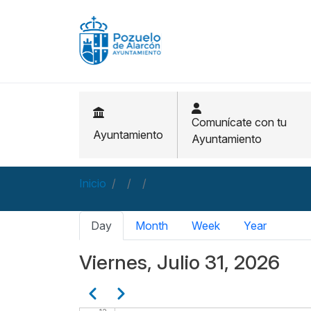
Pasar al contenido principal
03
04
05
06
Comunícate con tu
Ayuntamiento
Ayuntamiento
07
Inicio
08
09
Solapas principales
Day
Month
Week
Year
10
Viernes, Julio 31, 2026
11
Paginación
Anterior
Siguiente