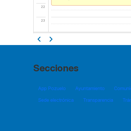
22
23
Paginación
Anterior
Siguiente
Secciones
App Pozuelo
Ayuntamiento
Comuníc
Sede electrónica
Transparencia
Trá