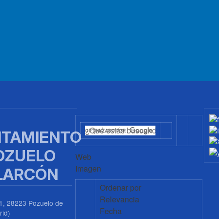
TAMIENTO
OZUELO
Web
Imagen
LARCÓN
Ordenar por
Relevancia
1, 28223 Pozuelo de
Fecha
rid)