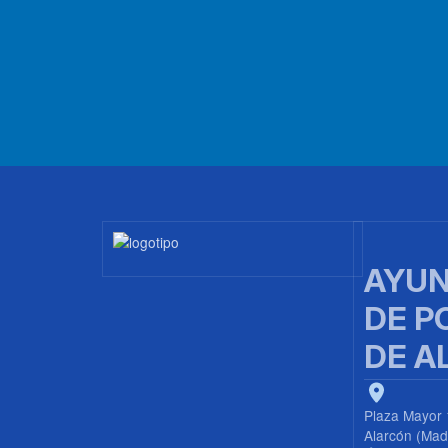
Imagen
AYUN
DE P
DE A
Plaza Mayor 
Alarcón (Mad