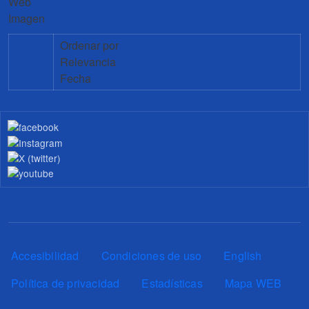
Web
Imagen
Ordenar por
Relevancia
Fecha
Pie de página
Accesibilidad
Condiciones de uso
English
Política de privacidad
Estadísticas
Mapa WEB