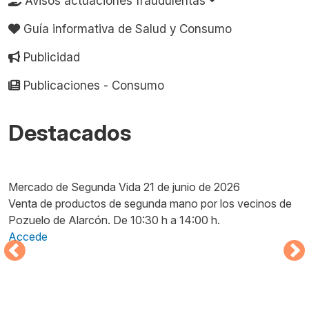
Avisos actuaciones fraudulentas
Guía informativa de Salud y Consumo
Publicidad
Publicaciones - Consumo
Destacados
Imagen
I
Mercado de Segunda Vida 21 de junio de 2026
M
Venta de productos de segunda mano por los vecinos de
M
Pozuelo de Alarcón. De 10:30 h a 14:00 h.
D
Accede
p
A