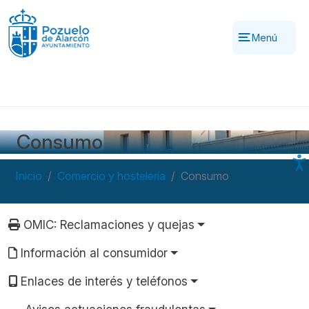
Pasar al contenido principal
Menú
Consumo
Inicio
Comercio y hostelería
Consumo
Navegación principal
OMIC: Reclamaciones y quejas
Información al consumidor
Enlaces de interés y teléfonos