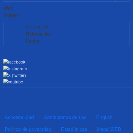
Web
Imagen
Ordenar por
Relevancia
Fecha
Pie de página
Accesibilidad
Condiciones de uso
English
Política de privacidad
Estadísticas
Mapa WEB