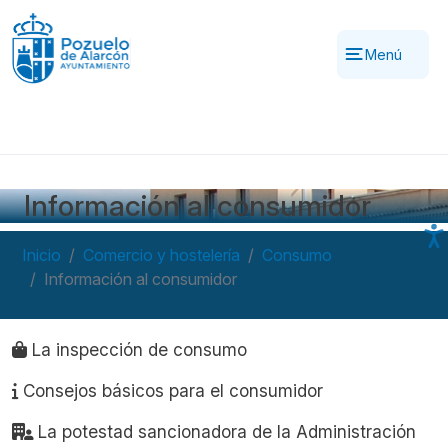
Pasar al contenido principal
Menú
Información al consumidor
Inicio
Comercio y hostelería
Consumo
Información al consumidor
Navegación principal
La inspección de consumo
Consejos básicos para el consumidor
La potestad sancionadora de la Administración