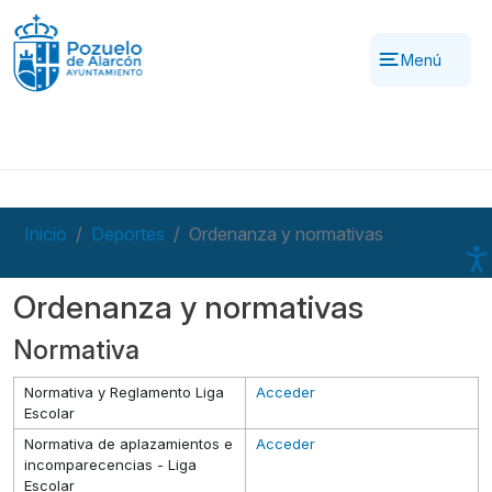
Pasar al contenido principal
Menú
Inicio
Deportes
Ordenanza y normativas
Ordenanza y normativas
Normativa
Normativa y Reglamento Liga
Acceder
Escolar
Normativa de aplazamientos e
Acceder
incomparecencias - Liga
Escolar