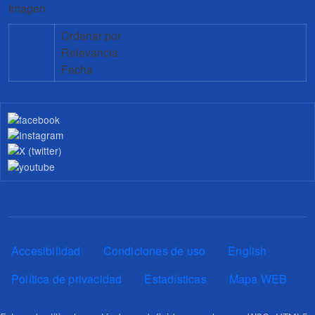
Imagen
Ordenar por
Relevancia
Fecha
Pie de página
Accesibilidad
Condiciones de uso
English
Política de privacidad
Estadísticas
Mapa WEB