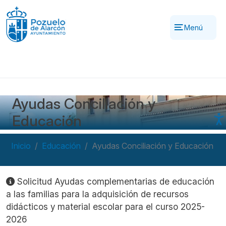
Pasar al contenido principal
Menú
Ayudas Conciliación y
Educación
Inicio
Educación
Ayudas Conciliación y Educación
Navegación principal
Solicitud Ayudas complementarias de educación
a las familias para la adquisición de recursos
didácticos y material escolar para el curso 2025-
2026