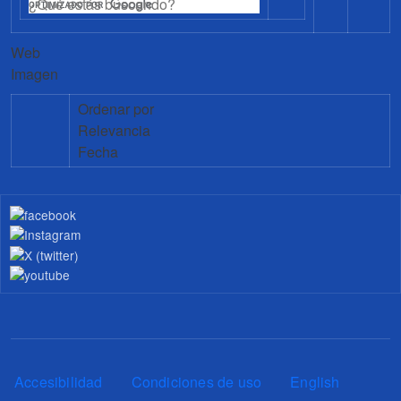
Web
Imagen
Ordenar por
Relevancia
Fecha
Pie de página
Accesibilidad
Condiciones de uso
English