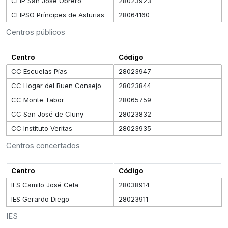
CEIP San José Obrero
28023923
CEIPSO Príncipes de Asturias
28064160
Centros públicos
Centro
Código
CC Escuelas Pías
28023947
CC Hogar del Buen Consejo
28023844
CC Monte Tabor
28065759
CC San José de Cluny
28023832
CC Instituto Veritas
28023935
Centros concertados
Centro
Código
IES Camilo José Cela
28038914
IES Gerardo Diego
28023911
IES