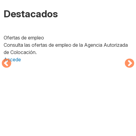
Destacados
Imagen
I
Ofertas de empleo
A
Consulta las ofertas de empleo de la Agencia Autorizada
D
de Colocación.
c
Accede
A