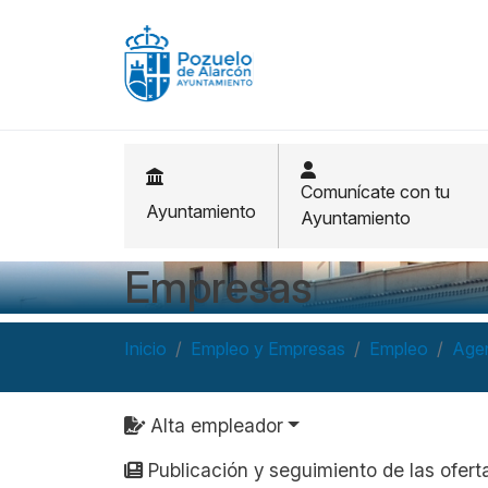
Pasar al contenido principal
Comunícate con tu
Ayuntamiento
Ayuntamiento
Empresas
Inicio
Empleo y Empresas
Empleo
Agen
Navegación principal
Alta empleador
Publicación y seguimiento de las ofert