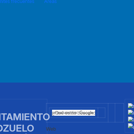
mites frecuentes
Áreas
TAMIENTO
OZUELO
Web