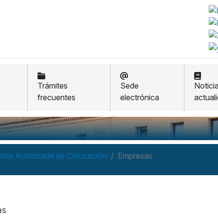
Trámites
Sede
Notici
frecuentes
electrónica
actual
cia Autorizada de Colocación
Empresas
as