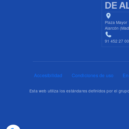
DE A
Plaza Mayor 
Alarcón (Mad
91 452 27 0
Pie de página
Accesibilidad
Condiciones de uso
En
Esta web utiliza los estándares definidos por el gr