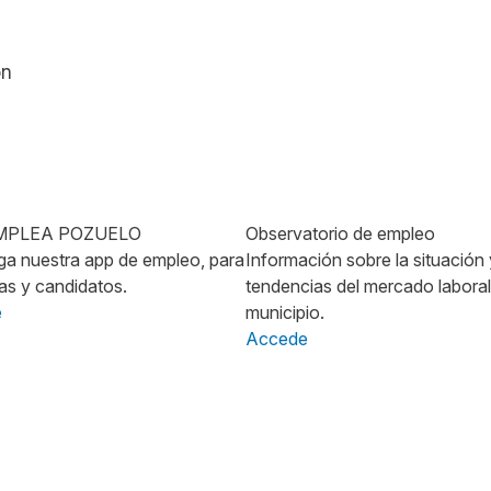
ón
Imagen
MPLEA POZUELO
Observatorio de empleo
a nuestra app de empleo, para
Información sobre la situación 
s y candidatos.
tendencias del mercado laboral
e
municipio.
Accede