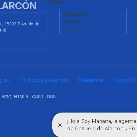
Imagen
LARCÓN
Ordenar por
Relevancia
1, 28223 Pozuelo de
Fecha
rid)
0
glish
Política de privacidad
Estadísticas
Mapa WE
upo W3C: HTML5 · CSS3 · RSS