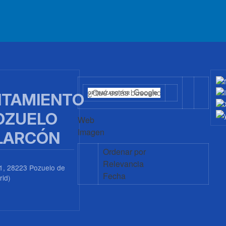
TAMIENTO
OZUELO
Web
Imagen
LARCÓN
Ordenar por
Relevancia
1, 28223 Pozuelo de
Fecha
rid)
0