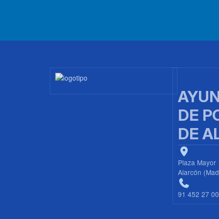
Imagen
AYUN
DE P
DE A
Plaza Mayor 
Alarcón (Mad
91 452 27 0