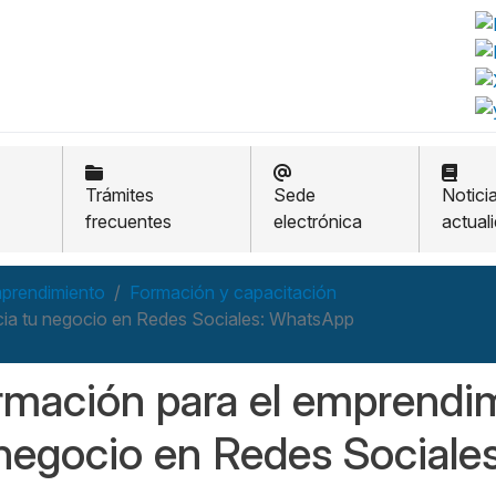
Trámites
Sede
Notici
frecuentes
electrónica
actual
prendimiento
Formación y capacitación
cia tu negocio en Redes Sociales: WhatsApp
rmación para el emprendim
 negocio en Redes Social