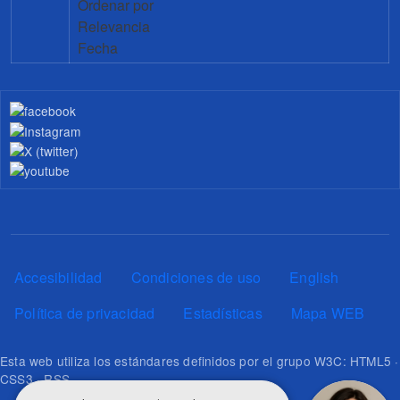
Ordenar por
Relevancia
Fecha
Pie de página
Accesibilidad
Condiciones de uso
English
Política de privacidad
Estadísticas
Mapa WEB
Esta web utiliza los estándares definidos por el grupo W3C: HTML5 ·
CSS3 · RSS