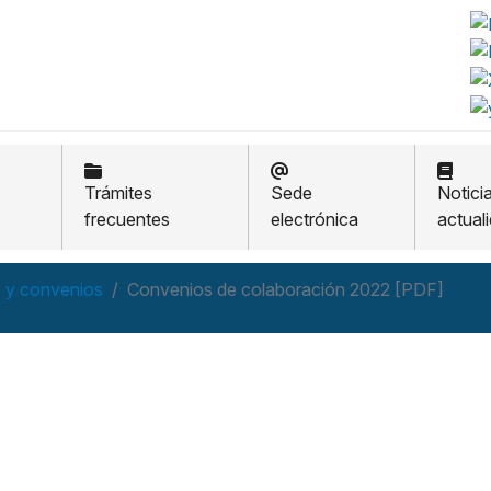
Trámites
Sede
Notici
frecuentes
electrónica
actual
 y convenios
Convenios de colaboración 2022 [PDF]