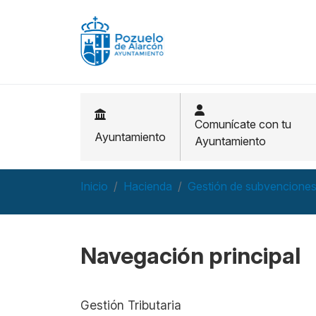
Pasar al contenido principal
Comunícate con tu
Ayuntamiento
Ayuntamiento
Inicio
Hacienda
Gestión de subvenciones
Navegación principal
Gestión Tributaria