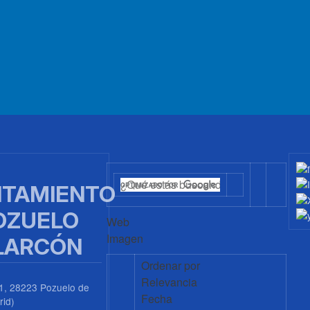
TAMIENTO
OZUELO
Web
Imagen
LARCÓN
Ordenar por
Relevancia
1, 28223 Pozuelo de
Fecha
rid)