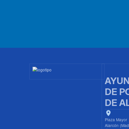
Imagen
AYUN
DE P
DE A
Plaza Mayor 
Alarcón (Mad