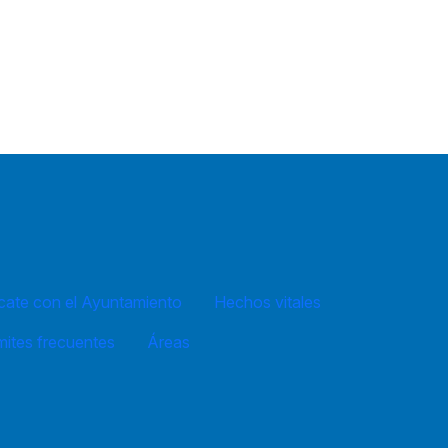
ate con el Ayuntamiento
Hechos vitales
mites frecuentes
Áreas