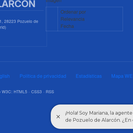
Imagen
LARCÓN
Ordenar por
Relevancia
1, 28223 Pozuelo de
Fecha
rid)
0
glish
Política de privacidad
Estadísticas
Mapa WE
upo W3C: HTML5 · CSS3 · RSS