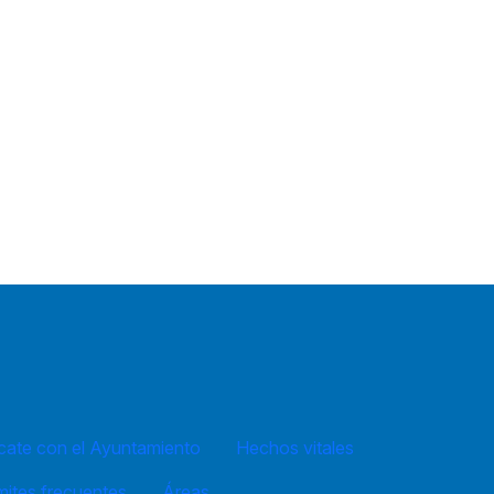
ate con el Ayuntamiento
Hechos vitales
mites frecuentes
Áreas