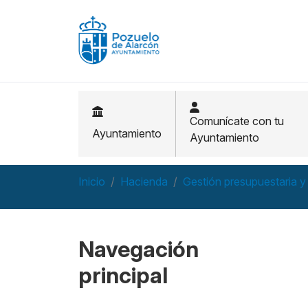
Pasar al contenido principal
Comunícate con tu
Ayuntamiento
Ayuntamiento
Inicio
Hacienda
Gestión presupuestaria y
Navegación
principal