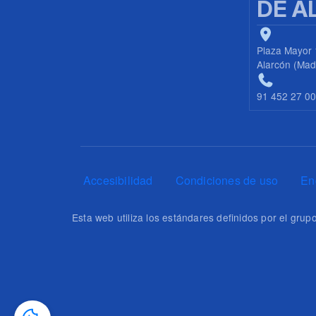
DE A
Plaza Mayor 
Alarcón (Mad
91 452 27 0
Pie de página
Accesibilidad
Condiciones de uso
En
Esta web utiliza los estándares definidos por el gr