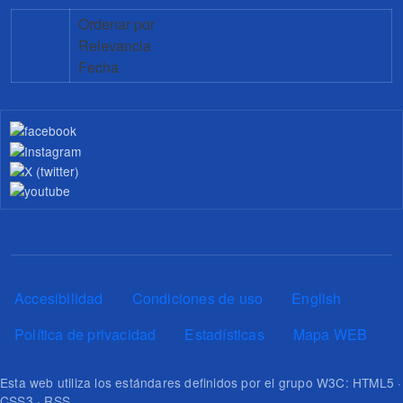
Ordenar por
Relevancia
Fecha
Pie de página
Accesibilidad
Condiciones de uso
English
Política de privacidad
Estadísticas
Mapa WEB
Esta web utiliza los estándares definidos por el grupo W3C: HTML5 ·
CSS3 · RSS