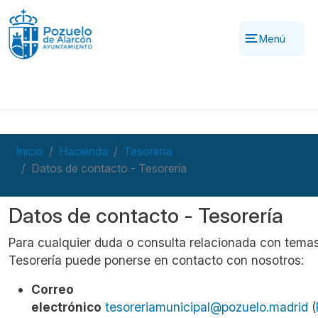
Pasar al contenido principal
Menú
Inicio
Hacienda
Tesorería
Datos de contacto - Tesorería
Datos de contacto - Tesorería
Para cualquier duda o consulta relacionada con tema
Tesorería puede ponerse en contacto con nosotros:
Correo
electrónico
tesoreriamunicipal@pozuelo.madrid
(