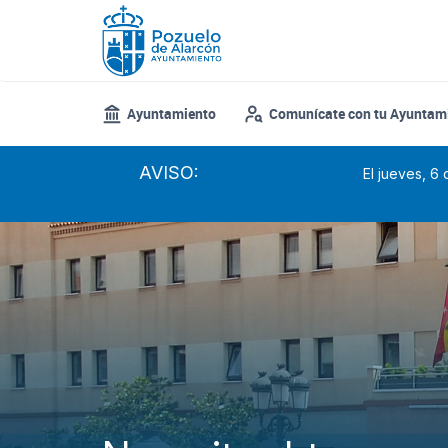
Pasar
al
contenido
principal
Ayuntamiento
Comunícate con tu Ayuntam
AVISO:
El jueves, 6