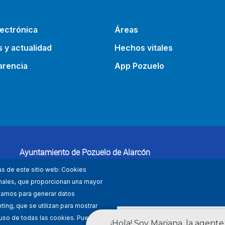
ectrónica
Áreas
s y actualidad
Hechos vitales
arencia
App Pozuelo
Ayuntamiento de Pozuelo de Alarcón
Plaza Mayor 1, 28223 Pozuelo de Alarcón (Madrid)
as de este sitio web: Cookies
91 452 27 00
ionales, que proporcionan una mayor
lizamos para generar datos
ing, que se utilizan para mostrar
DENEGAR TOD
 uso de todas las cookies. Puede