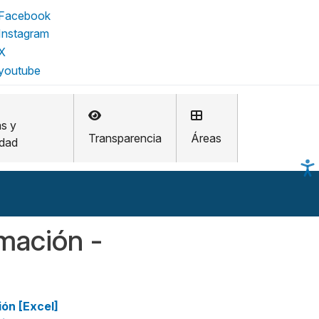
as y
Transparencia
Áreas
idad
rmación -
ión [Excel]