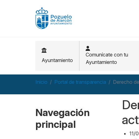
Pasar al contenido principal
Comunícate con tu
Ayuntamiento
Ayuntamiento
Inicio
Portal de transparencia
Derecho de 
Der
Navegación
act
principal
11/