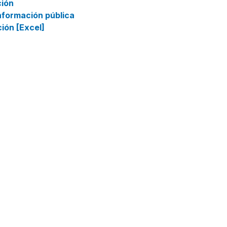
ción
información pública
ción [Excel]