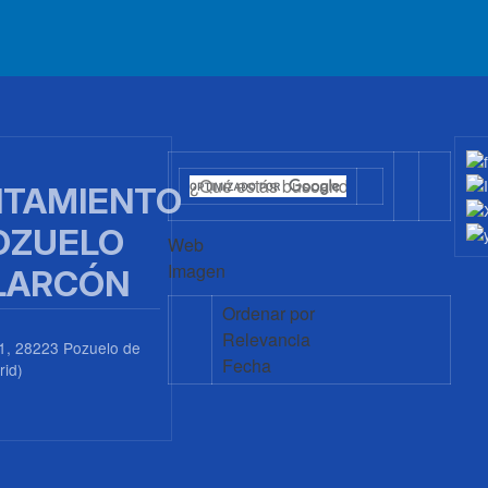
TAMIENTO
OZUELO
Web
Imagen
LARCÓN
Ordenar por
Relevancia
1, 28223 Pozuelo de
Fecha
rid)
0