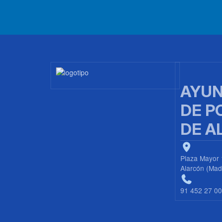
Imagen
AYUN
DE P
DE A
Plaza Mayor 
Alarcón (Mad
91 452 27 0