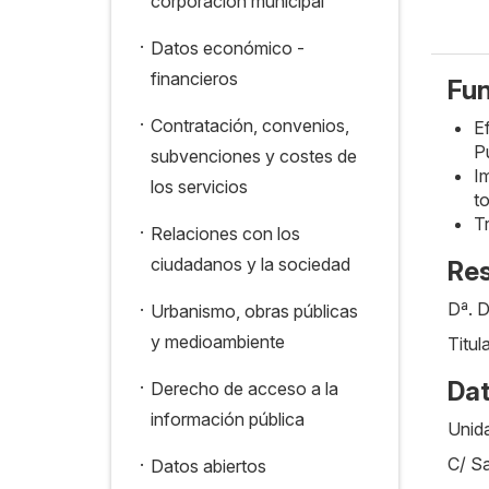
corporación municipal
.
Datos económico -
financieros
Fu
.
Contratación, convenios,
E
Pú
subvenciones y costes de
Im
los servicios
t
Tr
.
Relaciones con los
ciudadanos y la sociedad
Res
.
Dª. D
Urbanismo, obras públicas
y medioambiente
Titul
.
Dat
Derecho de acceso a la
información pública
Unid
.
C/ Sa
Datos abiertos