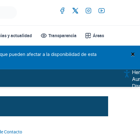
cias y actualidad
Transparencia
Áreas
×
 que pueden afectar a la disponibilidad de esta
Her
Aum
Dis
Esc
Alt
Sub
Mo
Nav
Ree
de Contacto