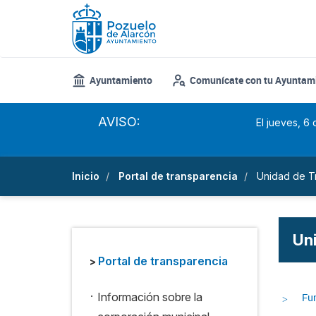
Pasar
al
contenido
principal
Ayuntamiento
Comunícate con tu Ayuntam
AVISO:
El jueves, 6
Inicio
Portal de transparencia
Unidad de T
Un
Portal de transparencia
>
.
Información sobre la
Fu