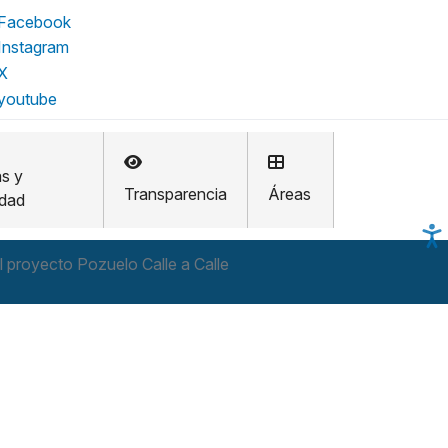
as y
Transparencia
Áreas
idad
l proyecto Pozuelo Calle a Calle