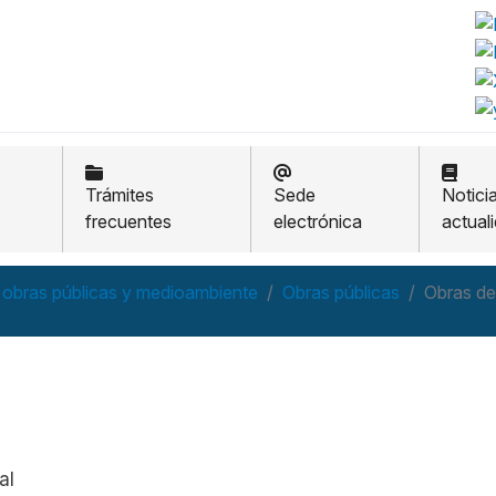
Trámites
Sede
Notici
frecuentes
electrónica
actual
 obras públicas y medioambiente
Obras públicas
Obras de
al