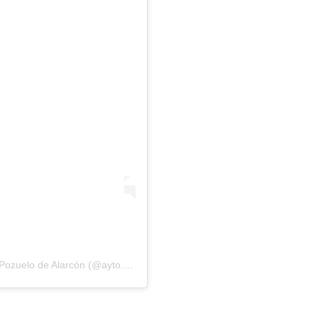
Una publicación compartida por Ayuntamiento de Pozuelo de Alarcón (@ayto.pozuelo)