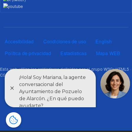
Pie de página
Accesibilidad
Condiciones de uso
English
Política de privacidad
Estadísticas
Mapa WEB
Esta web utiliza los estándares definidos por el grupo W3C: HTML5 ·
CSS3 · RSS