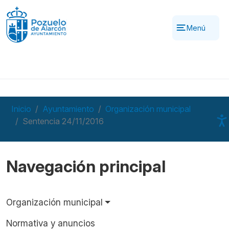
Pasar al contenido principal
Menú
Inicio
Ayuntamiento
Organización municipal
Sentencia 24/11/2016
Navegación principal
Organización municipal
Normativa y anuncios