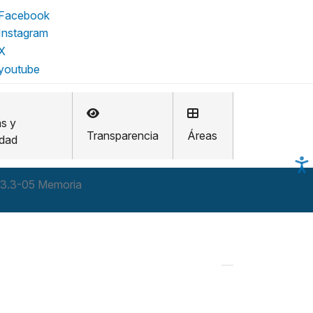
as y
Transparencia
Áreas
idad
3.3-05 Memoria