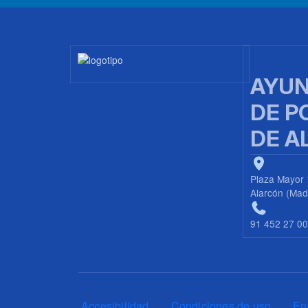
Imagen
AYUN
DE P
DE A
Plaza Mayor 
Alarcón (Mad
91 452 27 0
Pie de página
Accesibilidad
Condiciones de uso
En