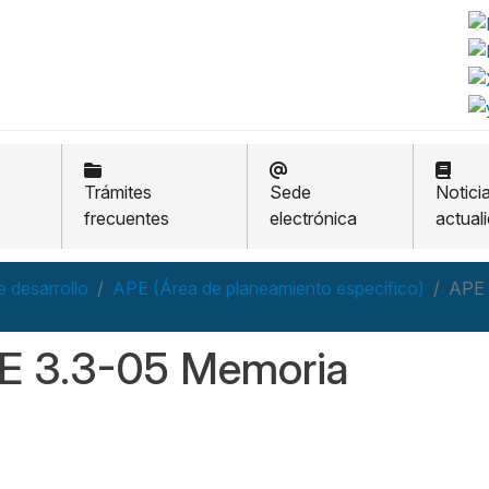
Trámites
Sede
Notici
frecuentes
electrónica
actual
 desarrollo
APE (Área de planeamiento específico)
APE 
E 3.3-05 Memoria