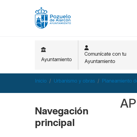
Pasar al contenido principal
Comunícate con tu
Ayuntamiento
Ayuntamiento
Inicio
Urbanismo y obras
Planeamiento de
AP
Navegación
principal