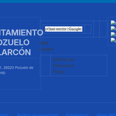
TAMIENTO
OZUELO
Web
Imagen
LARCÓN
Ordenar por
Relevancia
1, 28223 Pozuelo de
Fecha
rid)
0
glish
Política de privacidad
Estadísticas
Mapa WE