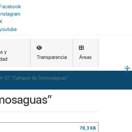
as y
Transparencia
Áreas
idad
4-01 “Campus de Somosaguas”
mosaguas”
78,3 KB