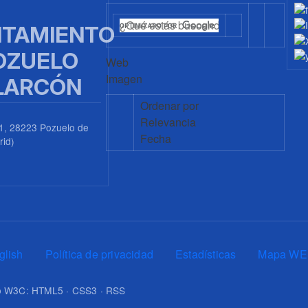
TAMIENTO
OZUELO
Web
Imagen
LARCÓN
Ordenar por
Relevancia
1, 28223 Pozuelo de
Fecha
rid)
0
glish
Política de privacidad
Estadísticas
Mapa WE
upo W3C: HTML5 · CSS3 · RSS