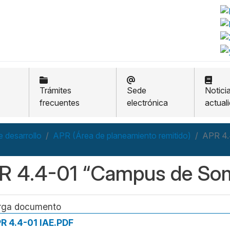
Trámites
Sede
Notici
frecuentes
electrónica
actual
 desarrollo
APR (Área de planeamiento remitido)
APR 4.
R 4.4-01 “Campus de So
rga documento
R 4.4-01 IAE.PDF