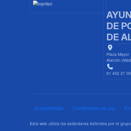
Imagen
AYUN
DE P
DE A
Plaza Mayor 
Alarcón (Mad
91 452 27 0
Pie de página
Accesibilidad
Condiciones de uso
En
Esta web utiliza los estándares definidos por el gr