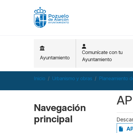
Pasar al contenido principal
Comunícate con tu
Ayuntamiento
Ayuntamiento
Inicio
Urbanismo y obras
Planeamiento de
AP
Navegación
principal
Desca
AP