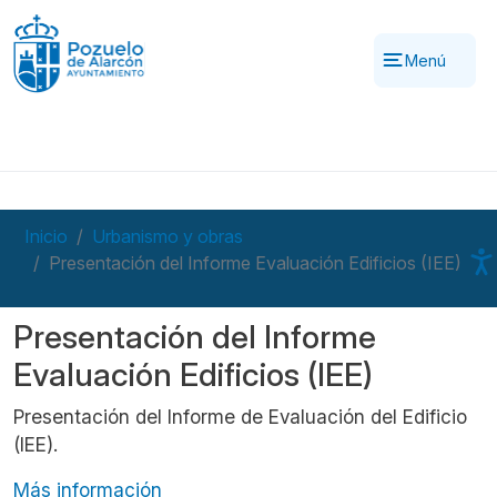
Pasar al contenido principal
Menú
Inicio
Urbanismo y obras
Presentación del Informe Evaluación Edificios (IEE)
Presentación del Informe
Evaluación Edificios (IEE)
Presentación del Informe de Evaluación del Edificio
(IEE).
Más información