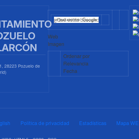
TAMIENTO
OZUELO
Web
Imagen
LARCÓN
Ordenar por
Relevancia
1, 28223 Pozuelo de
Fecha
rid)
0
glish
Política de privacidad
Estadísticas
Mapa WE