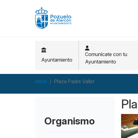
Pasar al contenido principal
Comunícate con tu
Ayuntamiento
Ayuntamiento
Inicio
Plaza Padre Vallet
Pla
Organismo