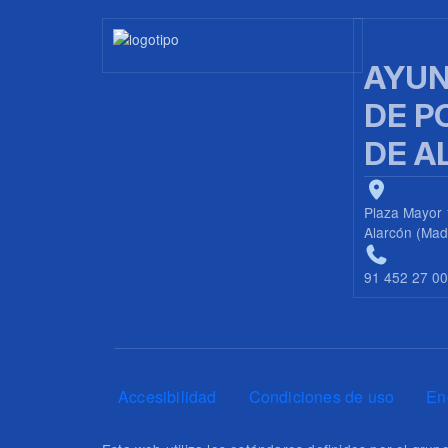
Imagen
AYUN
DE P
DE A
Plaza Mayor 
Alarcón (Mad
91 452 27 0
Pie de página
Accesibilidad
Condiciones de uso
En