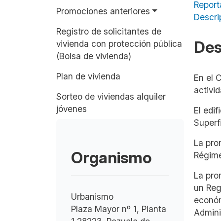
Report
Promociones anteriores
Descri
Registro de solicitantes de
Des
vivienda con protección pública
(Bolsa de vivienda)
Plan de vivienda
En el 
activi
Sorteo de viviendas alquiler
jóvenes
El edi
Superf
La pro
Organismo
Régime
La pro
un Reg
Urbanismo
económ
Plaza Mayor nº 1, Planta
Admini