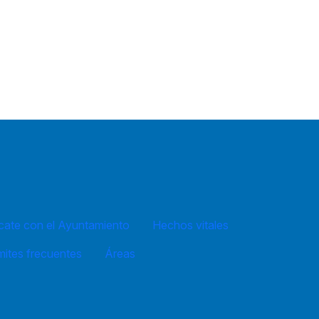
ate con el Ayuntamiento
Hechos vitales
mites frecuentes
Áreas