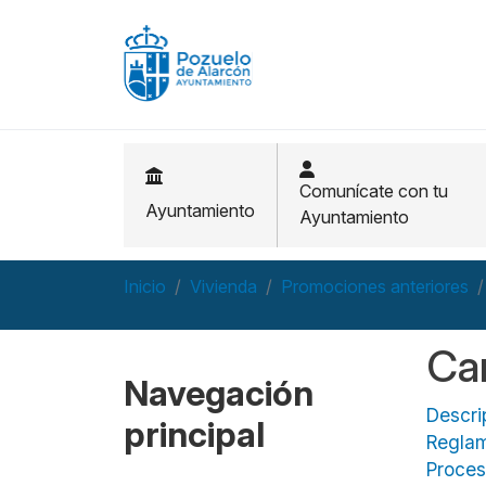
Pasar al contenido principal
Comunícate con tu
Ayuntamiento
Ayuntamiento
Inicio
Vivienda
Promociones anteriores
Ca
Navegación
Descri
principal
Reglam
Proces