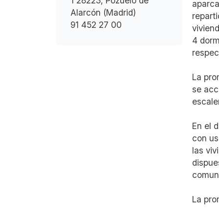
1 28223, Pozuelo de
aparca
Alarcón (Madrid)
repart
91 452 27 00
vivien
4 dorm
respec
La pro
se acc
escaler
En el 
con us
las vi
dispue
comuni
La pro