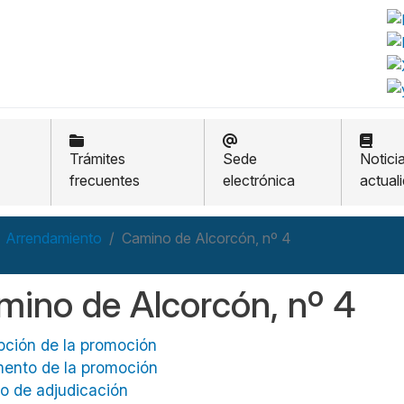
Trámites
Sede
Notici
frecuentes
electrónica
actual
Arrendamiento
Camino de Alcorcón, nº 4
mino de Alcorcón, nº 4
pción de la promoción
ento de la promoción
o de adjudicación