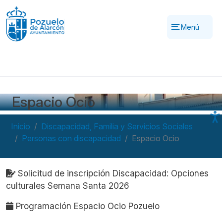
Pasar al contenido principal
Menú
Espacio Ocio
Inicio
Discapacidad, Familia y Servicios Sociales
Personas con discapacidad
Espacio Ocio
Navegación principal
Solicitud de inscripción Discapacidad: Opciones
culturales Semana Santa 2026
Programación Espacio Ocio Pozuelo