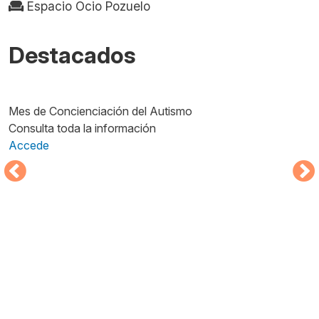
Espacio Ocio Pozuelo
Destacados
Imagen
I
Mes de Concienciación del Autismo
A
Consulta toda la información
H
Accede
F
A