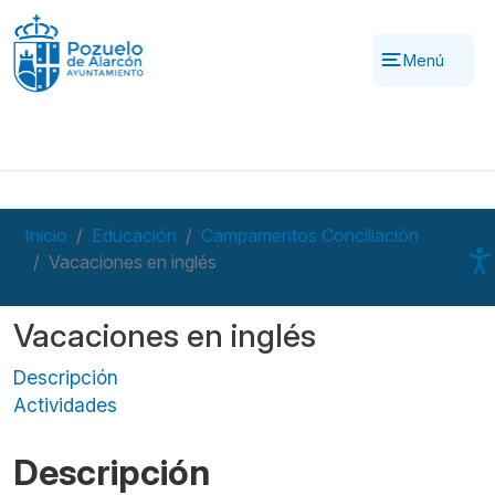
Pasar al contenido principal
Menú
Inicio
Educación
Campamentos Conciliación
Vacaciones en inglés
Vacaciones en inglés
Descripción
Actividades
Descripción