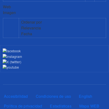
Web
Imagen
Ordenar por
Relevancia
Fecha
Pie de página
Accesibilidad
Condiciones de uso
English
Política de privacidad
Estadísticas
Mapa WEB