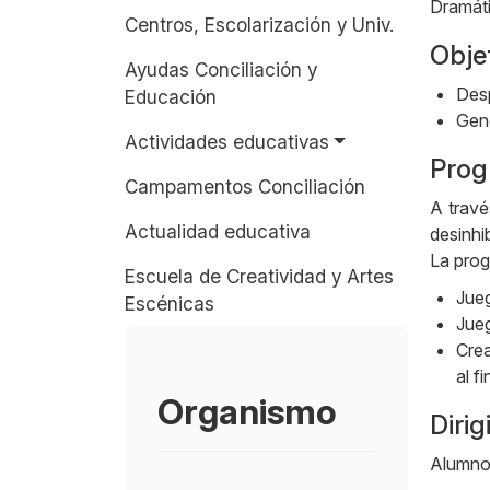
Dramát
Centros, Escolarización y Univ.
Obje
Ayudas Conciliación y
Desp
Educación
Gene
Actividades educativas
Prog
Campamentos Conciliación
A travé
Actualidad educativa
desinhi
La prog
Escuela de Creatividad y Artes
Jueg
Escénicas
Jueg
Crea
al f
Organismo
Dirig
Alumnos