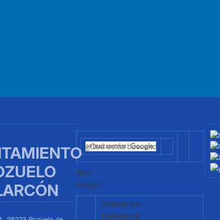
TAMIENTO
OZUELO
Web
Imagen
LARCÓN
Ordenar por
Relevancia
1, 28223 Pozuelo de