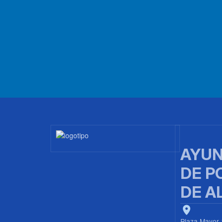
Imagen
AYUN
DE P
DE A
Plaza Mayor 