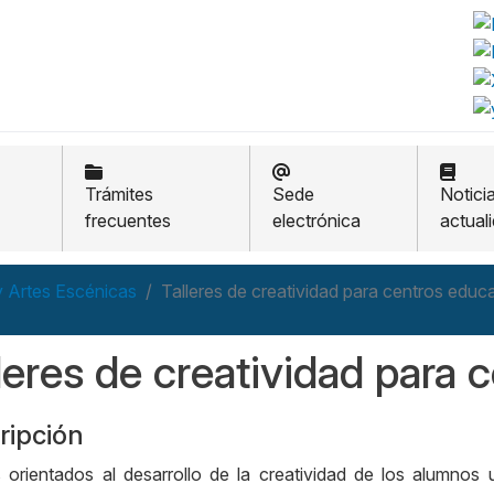
Trámites
Sede
Notici
frecuentes
electrónica
actual
y Artes Escénicas
Talleres de creatividad para centros educ
leres de creatividad para 
ripción
s orientados al desarrollo de la creatividad de los alumnos