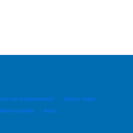
ate con el Ayuntamiento
Hechos vitales
mites frecuentes
Áreas