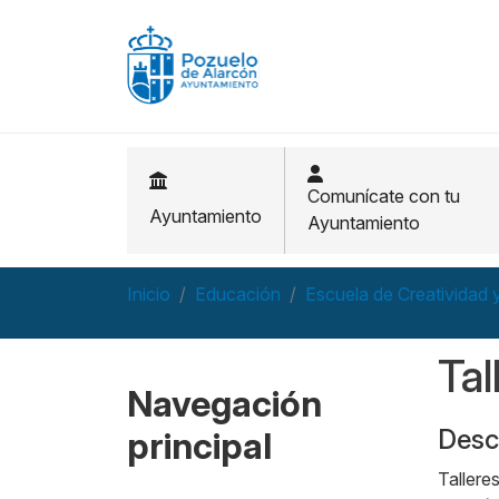
Pasar al contenido principal
Comunícate con tu
Ayuntamiento
Ayuntamiento
Inicio
Educación
Escuela de Creatividad 
Tal
Navegación
Desc
principal
Tallere