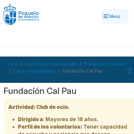
Pasar al contenido principal
Menú
Inicio
Juventud y Voluntariado
Portal del Voluntario
Otros voluntariados
Fundación Cal Pau
Fundación Cal Pau
Actividad: Club de ocio.
Dirigido a
: Mayores de 18 años.
Perfil de los voluntarios:
Tener capacidad