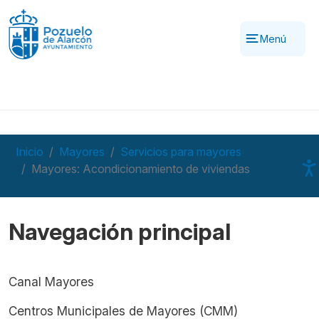
Pasar al contenido principal
Menú
Inicio
Mayores
Servicios para mayores
Mayores: Acondicionamiento de viviendas
Navegación principal
Canal Mayores
Centros Municipales de Mayores (CMM)