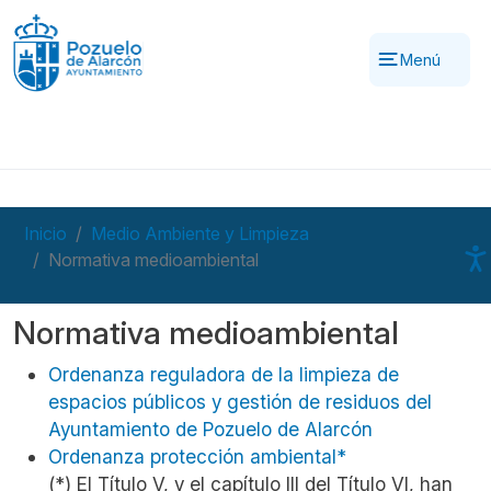
Pasar al contenido principal
Menú
Inicio
Medio Ambiente y Limpieza
Normativa medioambiental
Normativa medioambiental
Ordenanza reguladora de la limpieza de
espacios públicos y gestión de residuos del
Ayuntamiento de Pozuelo de Alarcón
Ordenanza protección ambiental*
(*) El Título V, y el capítulo III del Título VI, han