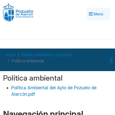
Pasar al contenido principal
Menú
Inicio
Medio Ambiente y Limpieza
Política ambiental
Política ambiental
Política Ambiental del Ayto de Pozuelo de
Alarcón.pdf
Navegación principal