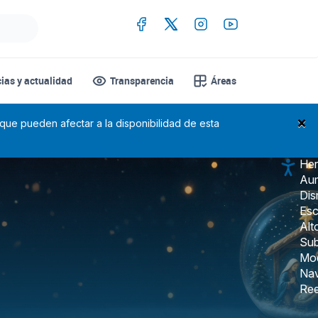
cias y actualidad
Transparencia
Áreas
×
 que pueden afectar a la disponibilidad de esta
Her
Aum
Dis
Esc
Alt
Sub
Mo
Nav
Ree