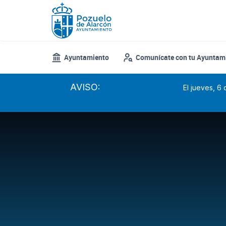
Pasar
al
contenido
principal
Ayuntamiento
Comunícate con tu Ayuntam
AVISO:
El jueves, 6