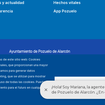
s y actualidad
Hechos vitales
arencia
App Pozuelo
Ayuntamiento de Pozuelo de Alarcón
Plaza Mayor 1, 28223 Pozuelo de Alarcón (Madrid)
as de este sitio web: Cookies
91 452 27 00
ionales, que proporcionan una mayor
lizamos para generar datos
ing, que se utilizan para mostrar
DENEGAR TOD
 uso de todas las cookies. Puede
ento para el futuro en cualquier
nes de uso
Accesibilidad
Política de privacidad
a web utiliza los estándares definidos por el grupo W3C: HTML5 · CSS3 ·