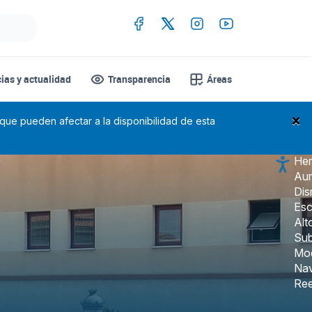
cias y actualidad
Transparencia
Áreas
×
 que pueden afectar a la disponibilidad de esta
Her
Aum
Dis
Esc
Alt
Sub
Mo
Nav
Ree