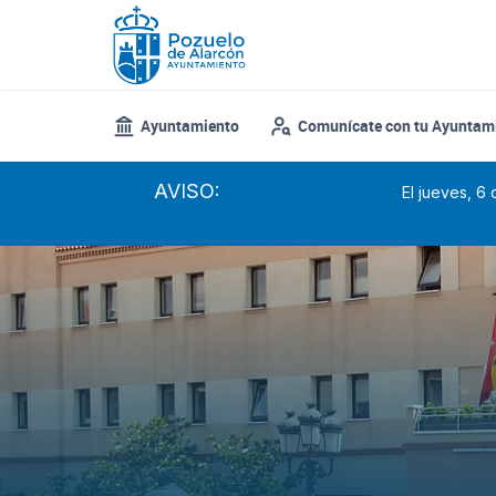
Pasar
al
contenido
principal
Ayuntamiento
Comunícate con tu Ayuntam
AVISO:
El jueves, 6