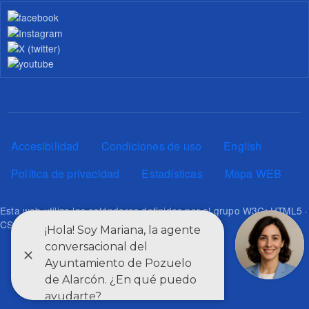
Pie de página
Accesibilidad
Condiciones de uso
English
Política de privacidad
Estadísticas
Mapa WEB
Esta web utiliza los estándares definidos por el grupo W3C: HTML5 ·
CSS3 · RSS