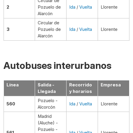
Circular de
2
Pozuelo de
Ida
/
Vuelta
Llorente
Alarcón
Circular de
3
Pozuelo de
Ida
/
Vuelta
Llorente
Alarcón
Autobuses interurbanos
Línea
Salida -
Recorrido
Empresa
Llegada
y horarios
Pozuelo -
560
Ida
/
Vuelta
Llorente
Alcorcón
Madrid
(Aluche) -
Pozuelo -
561
Ida
/
Vuelta
Llorente