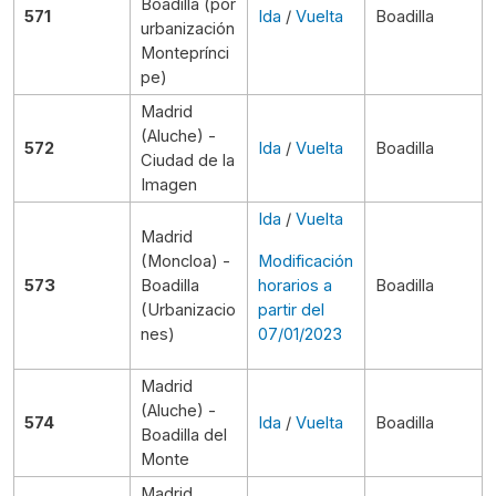
Boadilla (por
571
Ida
/
Vuelta
Boadilla
urbanización
Monteprínci
pe)
Madrid
(Aluche) -
572
Ida
/
Vuelta
Boadilla
Ciudad de la
Imagen
Ida
/
Vuelta
Madrid
(Moncloa) -
Modificación
573
Boadilla
horarios a
Boadilla
(Urbanizacio
partir del
nes)
07/01/2023
Madrid
(Aluche) -
574
Ida
/
Vuelta
Boadilla
Boadilla del
Monte
Madrid