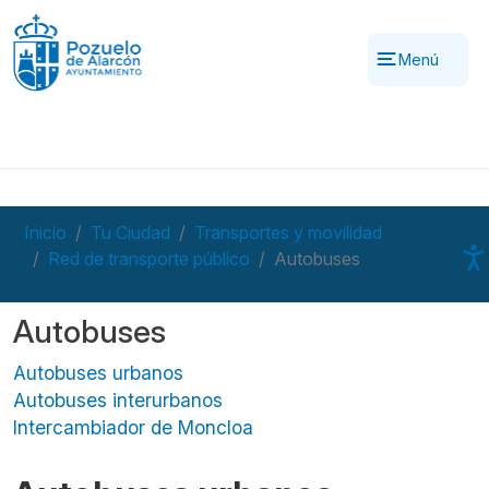
Pasar al contenido principal
Menú
Inicio
Tu Ciudad
Transportes y movilidad
Red de transporte público
Autobuses
Autobuses
Autobuses urbanos
Autobuses interurbanos
Intercambiador de Moncloa