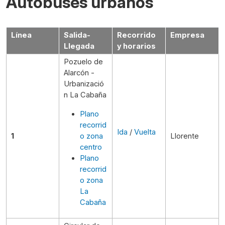
Autobuses urbanos
Línea
Salida-
Recorrido
Empresa
Llegada
y horarios
Pozuelo de
Alarcón -
Urbanizació
n La Cabaña
Plano
recorrid
Ida
/
Vuelta
1
o zona
Llorente
centro
Plano
recorrid
o zona
La
Cabaña