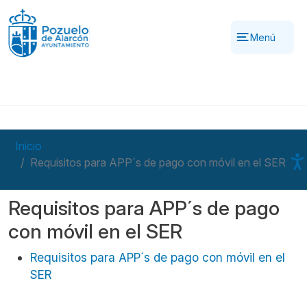
Pasar al contenido principal
Menú
Inicio
Requisitos para APP´s de pago con móvil en el SER
Requisitos para APP´s de pago
con móvil en el SER
Requisitos para APP´s de pago con móvil en el
SER