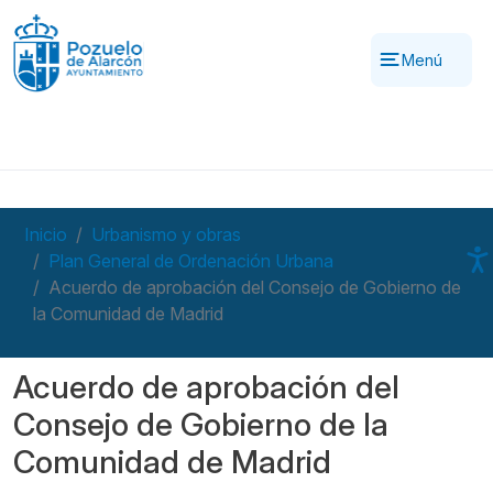
Pasar al contenido principal
Menú
Inicio
Urbanismo y obras
Plan General de Ordenación Urbana
Acuerdo de aprobación del Consejo de Gobierno de
la Comunidad de Madrid
Acuerdo de aprobación del
Consejo de Gobierno de la
Comunidad de Madrid