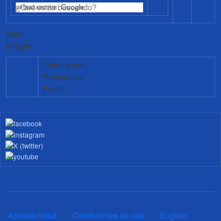
Web
Imagen
Ordenar por
Relevancia
Fecha
Pie de página
Accesibilidad
Condiciones de uso
English