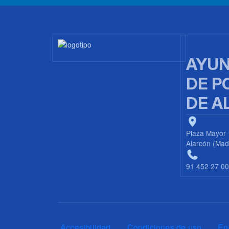
Imagen
AYUN
DE P
DE A
Plaza Mayor 
Alarcón (Mad
91 452 27 0
Pie de página
Accesibilidad
Condiciones de uso
En