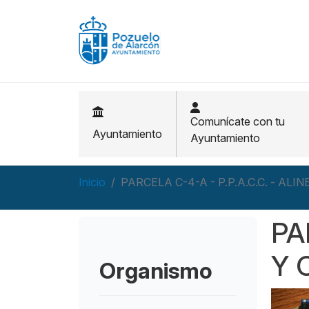
Pasar al contenido principal
Comunícate con tu
Ayuntamiento
Ayuntamiento
Inicio
PARCELA C-4-A - P.P.A.C.C. - ALI
PA
Y 
Organismo