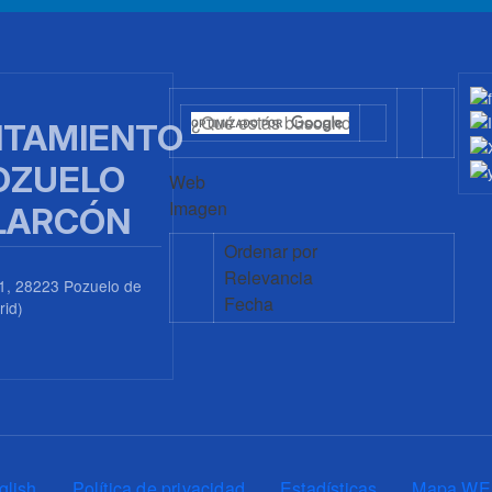
TAMIENTO
OZUELO
Web
Imagen
LARCÓN
Ordenar por
Relevancia
1, 28223 Pozuelo de
Fecha
rid)
0
glish
Política de privacidad
Estadísticas
Mapa WE