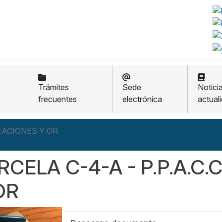
Trámites
Sede
Notici
frecuentes
electrónica
actual
NEACIONES Y OR
RCELA C-4-A - P.P.A.C.
OR