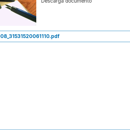
Descarga documento
08_31531520061110.pdf