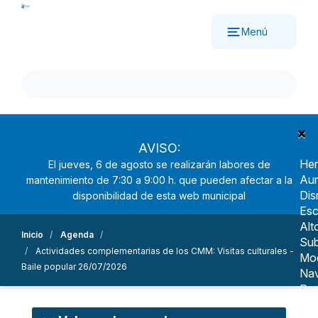
Pasar
al
Menú
contenido
principal
×
AVISO:
Her
El jueves, 6 de agosto se realizarán labores de
Aum
mantenimiento de 7:30 a 9:00 h. que pueden afectar a la
Dis
disponibilidad de esta web municipal
Esc
Alt
Inicio
Agenda
Sub
Actividades complementarias de los CMM: Visitas culturales -
Mo
Baile popular 26/07/2026
Nav
Ree