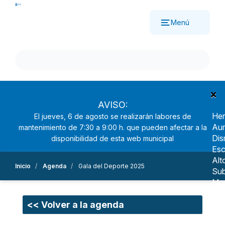
Pasar
al
Menú
contenido
principal
×
AVISO:
Her
El jueves, 6 de agosto se realizarán labores de
Aum
mantenimiento de 7:30 a 9:00 h. que pueden afectar a la
Dis
disponibilidad de esta web municipal
Esc
Alt
Inicio
Agenda
Gala del Deporte 2025
Sub
Mo
Nav
<< Volver a la agenda
Ree