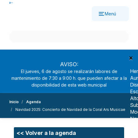
Pasar
al
Menú
contenido
principal
×
AVISO:
Her
El jueves, 6 de agosto se realizarán labores de
Aum
mantenimiento de 7:30 a 9:00 h. que pueden afectar a la
Dis
disponibilidad de esta web municipal
Esc
Alt
Inicio
Agenda
Sub
Navidad 2025: Concierto de Navidad de la Coral Ars Musicae
Mo
Nav
Ree
<< Volver a la agenda