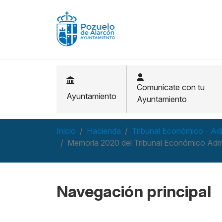
Pasar al contenido principal
Comunícate con tu
Ayuntamiento
Ayuntamiento
Inicio
Hacienda
Tribunal Económico - Ad
Memoria 2020 del Tribunal Económico Admi
Navegación principal