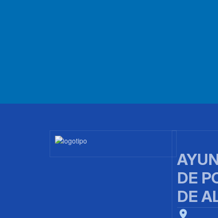
Imagen
AYUN
DE P
DE A