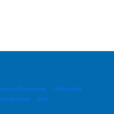
ate con el Ayuntamiento
Hechos vitales
mites frecuentes
Áreas