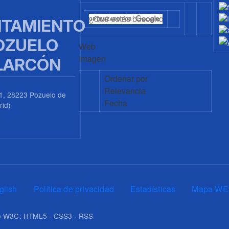
TAMIENTO
OZUELO
Web
Imagen
LARCÓN
Ordenar por
Relevancia
1, 28223 Pozuelo de
Fecha
rid)
0
glish
Política de privacidad
Estadísticas
Mapa WE
upo W3C: HTML5 · CSS3 · RSS