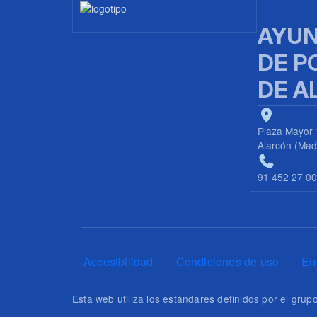
Imagen
AYUN
DE P
DE A
Plaza Mayor 
Alarcón (Mad
91 452 27 0
Pie de página
Accesibilidad
Condiciones de uso
En
Esta web utiliza los estándares definidos por el gr