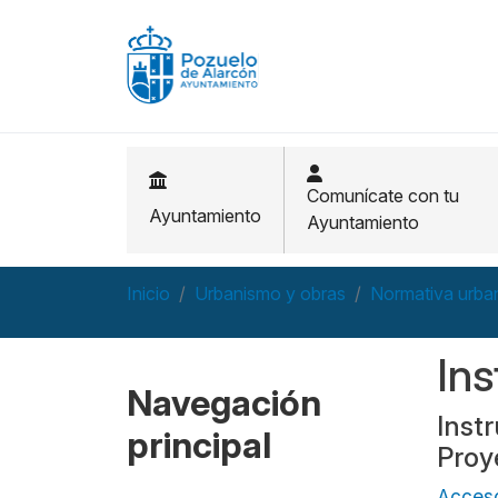
Pasar al contenido principal
Comunícate con tu
Ayuntamiento
Ayuntamiento
Inicio
Urbanismo y obras
Normativa urban
Ins
Navegación
Inst
principal
Proy
Acceso